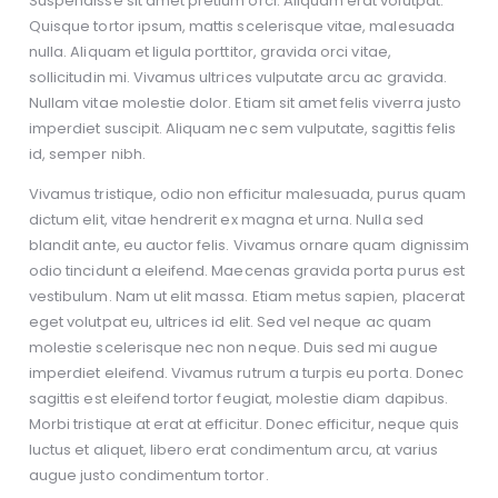
Suspendisse sit amet pretium orci. Aliquam erat volutpat.
Quisque tortor ipsum, mattis scelerisque vitae, malesuada
nulla. Aliquam et ligula porttitor, gravida orci vitae,
sollicitudin mi. Vivamus ultrices vulputate arcu ac gravida.
Nullam vitae molestie dolor. Etiam sit amet felis viverra justo
imperdiet suscipit. Aliquam nec sem vulputate, sagittis felis
id, semper nibh.
Vivamus tristique, odio non efficitur malesuada, purus quam
dictum elit, vitae hendrerit ex magna et urna. Nulla sed
blandit ante, eu auctor felis. Vivamus ornare quam dignissim
odio tincidunt a eleifend. Maecenas gravida porta purus est
vestibulum. Nam ut elit massa. Etiam metus sapien, placerat
eget volutpat eu, ultrices id elit. Sed vel neque ac quam
molestie scelerisque nec non neque. Duis sed mi augue
imperdiet eleifend. Vivamus rutrum a turpis eu porta. Donec
sagittis est eleifend tortor feugiat, molestie diam dapibus.
Morbi tristique at erat at efficitur. Donec efficitur, neque quis
luctus et aliquet, libero erat condimentum arcu, at varius
augue justo condimentum tortor.