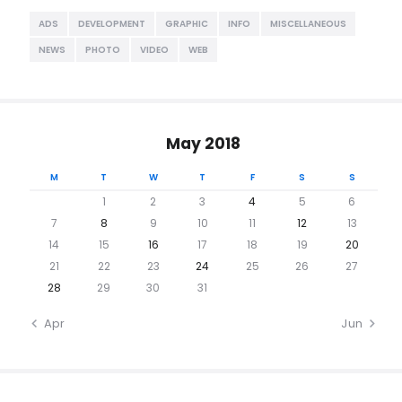
ADS
DEVELOPMENT
GRAPHIC
INFO
MISCELLANEOUS
NEWS
PHOTO
VIDEO
WEB
May 2018
M
T
W
T
F
S
S
1
2
3
4
5
6
7
8
9
10
11
12
13
14
15
16
17
18
19
20
21
22
23
24
25
26
27
28
29
30
31
« Apr
Jun »