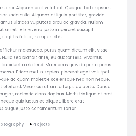
m orci. Aliquam erat volutpat. Quisque tortor ipsum,
lesuada nulla. Aliquam et ligula porttitor, gravida
 Vivamus ultrices vulputate arcu ac gravida. Nullam
it amet felis viverra justo imperdiet suscipit.
agittis felis id, semper nibh.
 efficitur malesuada, purus quam dictum elit, vitae
 Nulla sed blandit ante, eu auctor felis. Vivamus
 tincidunt a eleifend. Maecenas gravida porta purus
 massa. Etiam metus sapien, placerat eget volutpat
el neque ac quam molestie scelerisque nec non neque.
t eleifend. Vivamus rutrum a turpis eu porta. Donec
 feugiat, molestie diam dapibus. Morbi tristique at erat
, neque quis luctus et aliquet, libero erat
us augue justo condimentum tortor.
hotography
Projects