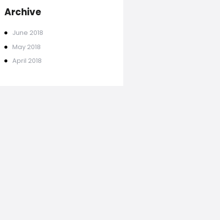
Archive
June
2018
May
2018
April
2018