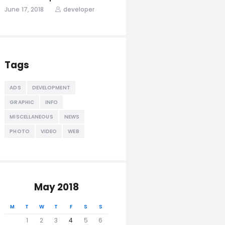
June 17, 2018
developer
Tags
ADS
DEVELOPMENT
GRAPHIC
INFO
MISCELLANEOUS
NEWS
PHOTO
VIDEO
WEB
May 2018
M
T
W
T
F
S
S
1
2
3
4
5
6