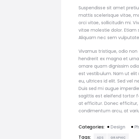
Suspendisse sit amet pretiu
mattis scelerisque vitae, ma
orci vitae, sollicitudin mi.
vitae molestie dolor. Etiam s
Aliquam nec sem vulputate, s
Vivamus tristique, odio non
hendrerit ex magna et urna.
ornare quam dignissim odio
est vestibulum. Nam ut elit
eu, ultrices id elit. Sed v
Duis sed mi augue imperdie
sagittis est eleifend tortor
at efficitur. Donec efficitur
condimentum arcu, at vari
Categories:
Design
P
Tags:
ADS
GRAPHIC