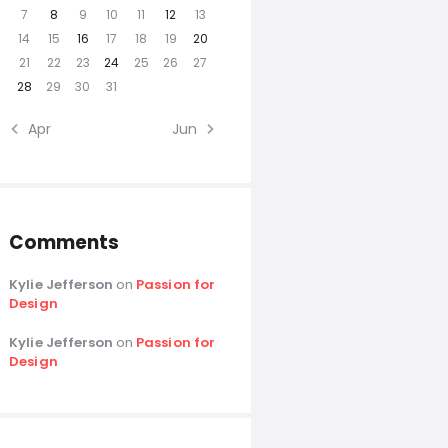
7
8
9
10
11
12
13
14
15
16
17
18
19
20
21
22
23
24
25
26
27
28
29
30
31
« Apr
Jun »
Comments
Kylie Jefferson
on
Passion for
Design
Kylie Jefferson
on
Passion for
Design