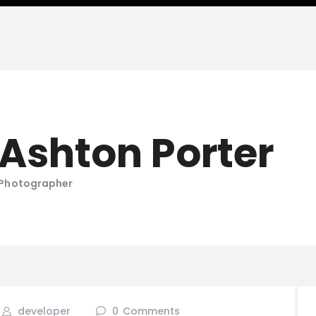
JONATHAN LWANGA
Resume & Personal Portfolio
Ashton Porter
Photographer
developer
0
Comments