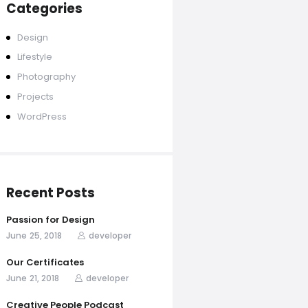
Categories
Design
Lifestyle
Photography
Projects
WordPress
Recent Posts
Passion for Design
June 25, 2018
developer
Our Certificates
June 21, 2018
developer
Creative People Podcast