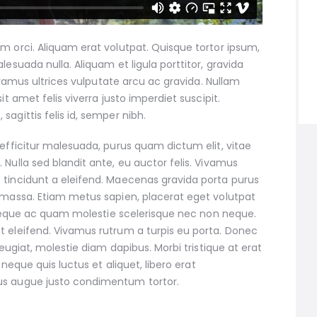
m orci. Aliquam erat volutpat. Quisque tortor ipsum,
lesuada nulla. Aliquam et ligula porttitor, gravida
 Vivamus ultrices vulputate arcu ac gravida. Nullam
it amet felis viverra justo imperdiet suscipit.
agittis felis id, semper nibh.
 efficitur malesuada, purus quam dictum elit, vitae
 Nulla sed blandit ante, eu auctor felis. Vivamus
 tincidunt a eleifend. Maecenas gravida porta purus
 massa. Etiam metus sapien, placerat eget volutpat
el neque ac quam molestie scelerisque nec non neque.
t eleifend. Vivamus rutrum a turpis eu porta. Donec
 feugiat, molestie diam dapibus. Morbi tristique at erat
, neque quis luctus et aliquet, libero erat
us augue justo condimentum tortor.